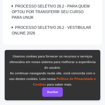
PROCESSO SELETIVO 26.2 - PARA QUEM
OPTOU POR TRANSFERIR SEU CURSO
PARA UNIJK
PROCESSO SELETIVO 26.2 - VESTIBULAR
ONLINE 2026
Usamos cookies para fornecer os recursos e serviços
oferecidos em nosso sistema para melhorar a experiência
do usuário.
Ao continuar navegando neste site, você concorda com o
uso destes cookies. Leia nossa
Política de Privacidade e
Cookies
para saber mais.
Aceitar